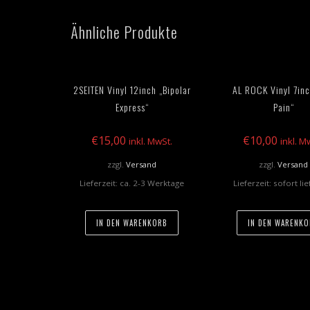
Ähnliche Produkte
2SEITEN Vinyl 12inch „Bipolar
AL ROCK Vinyl 7inc
Express“
Pain“
€
15,00
€
10,00
inkl. MwSt.
inkl. M
zzgl.
Versand
zzgl.
Versand
Lieferzeit: ca. 2-3 Werktage
Lieferzeit: sofort li
IN DEN WARENKORB
IN DEN WARENK