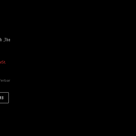
h „The
wSt.
eferbar
ORB