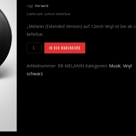
zzgl.
Versand
Lieferzeit: sofort lieferbar
„Melanin (Extended Version) auf 12inch Vinyl ist bei ab 
lieferbar.
Vinyl
IN DEN WARENKORB
12inch
"Melanin
Artikelnummer:
RR-MELANIN
Kategorien:
Musik
,
Vinyl
(Extended)"
schwarz
AB
JETZT
LIEFERBAR
Menge