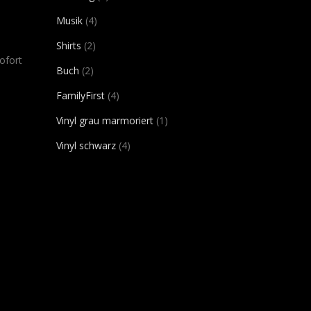
Produkte
4
Musik
4
Produkte
2
Shirts
2
sofort
Produkte
2
Buch
2
Produkte
4
FamilyFirst
4
Produkte
1
Vinyl grau marmoriert
1
Produkt
4
Vinyl schwarz
4
Produkte